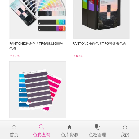
PANTONE潘通色卡TPG新版2800种
PANTONE潘通色卡TPG可撕版色票
色彩
￥1679
￥5080
PANTONE TPG单张色票纸版-补充页
19-3720TPG
首页
色彩查询
色库资源
色板管理
我的
￥98