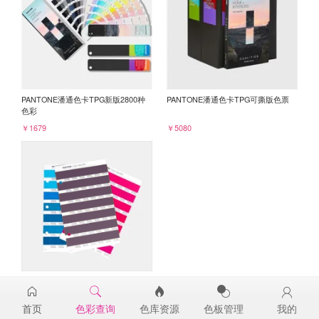
PANTONE潘通色卡TPG新版2800种
PANTONE潘通色卡TPG可撕版色票
色彩
￥1679
￥5080
PANTONE TPG单张色票纸版-补充页
19-3217TPG
首页
色彩查询
色库资源
色板管理
我的
￥98