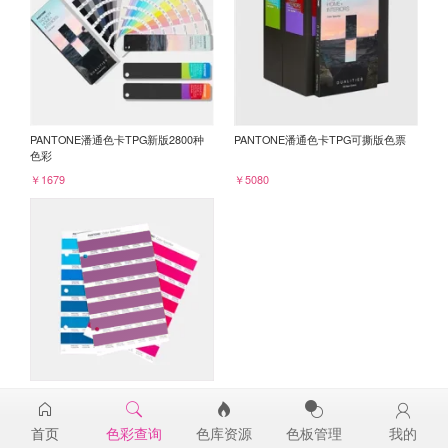
PANTONE潘通色卡TPG新版2800种
PANTONE潘通色卡TPG可撕版色票
色彩
￥1679
￥5080
PANTONE TPG单张色票纸版-补充页
19-3138TPG
首页
色彩查询
色库资源
色板管理
我的
￥98