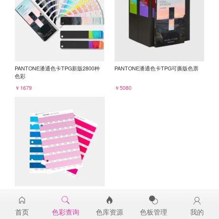
PANTONE潘通色卡TPG新版2800种
PANTONE潘通色卡TPG可撕版色票
色彩
￥1679
￥5080
PANTONE TPG单张色票纸版-补充页
15-2913TPG
首页
色彩查询
色库资源
色板管理
我的
￥98