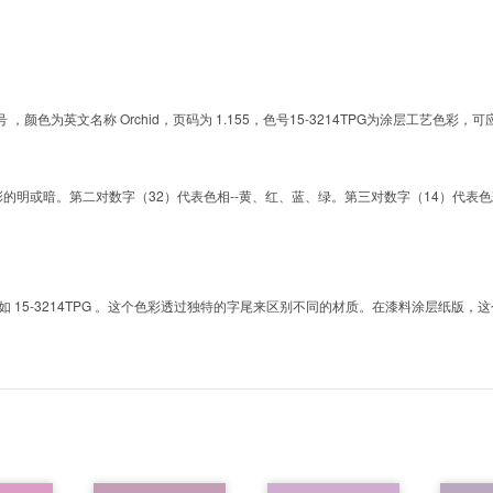
G的色号 ，颜色为英文名称 Orchid，页码为 1.155，色号15-3214TPG为涂层工艺
明或暗。第二对数字（32）代表色相--黄、红、蓝、绿。第三对数字（14）代表色彩的彩度。而T
5-3214TPG 。这个色彩透过独特的字尾来区别不同的材质。在漆料涂层纸版，这个色号是