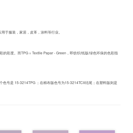
色彩，可应用于服装，家居，皮革，涂料等行业。
PG = Textile Papar - Green，即纺织/纸版/绿色环保的色彩指
 15-3214TPG ；在棉布版色号为15-3214TCX结尾；在塑料版则是