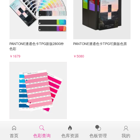
PANTONE潘通色卡TPG新版2800种
PANTONE潘通色卡TPG可撕版色票
色彩
￥1679
￥5080
PANTONE TPG单张色票纸版-补充页
16-2124TPG
首页
色彩查询
色库资源
色板管理
我的
￥98