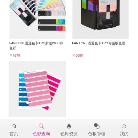
PANTONE潘通色卡TPG新版2800种
PANTONE潘通色卡TPG可撕版色票
色彩
￥1679
￥5080
PANTONE TPG单张色票纸版-补充页
16-2120TPG
首页
色彩查询
色库资源
色板管理
我的
￥98