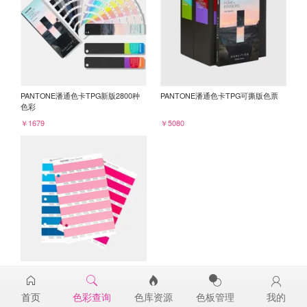
PANTONE潘通色卡TPG新版2800种
PANTONE潘通色卡TPG可撕版色票
色彩
￥1679
￥5080
PANTONE TPG单张色票纸版-补充页
15-2216TPG
首页
色彩查询
色库资源
色板管理
我的
￥98