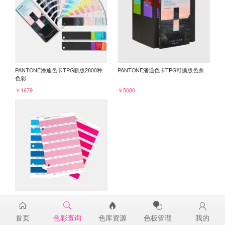
PANTONE潘通色卡TPG新版2800种
PANTONE潘通色卡TPG可撕版色票
色彩
￥1679
￥5080
PANTONE TPG单张色票纸版-补充页
15-2214TPG
首页
色彩查询
色库资源
色板管理
我的
￥98