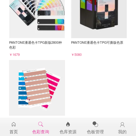
PANTONE潘通色卡TPG新版2800种
PANTONE潘通色卡TPG可撕版色票
色彩
￥1679
￥5080
PANTONE TPG单张色票纸版-补充页
16-1522TPG
首页
色彩查询
色库资源
色板管理
我的
￥98