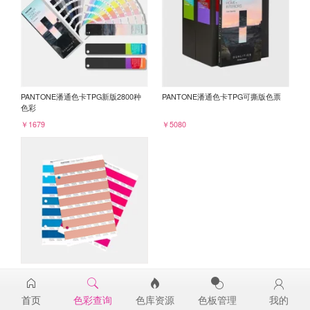
PANTONE潘通色卡TPG新版2800种
PANTONE潘通色卡TPG可撕版色票
色彩
￥1679
￥5080
PANTONE TPG单张色票纸版-补充页
16-1526TPG
首页
色彩查询
色库资源
色板管理
我的
￥98