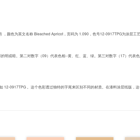
的色号 ，颜色为英文名称 Bleached Apricot，页码为 1.090，色号12-0917
明或暗。第二对数字（09）代表色相--黄、红、蓝、绿。第三对数字（17）代表色彩的彩度。而T
2-0917TPG 。这个色彩透过独特的字尾来区别不同的材质。在漆料涂层纸版，这个色号是