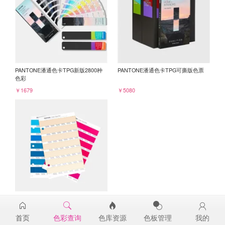
PANTONE潘通色卡TPG新版2800种
PANTONE潘通色卡TPG可撕版色票
色彩
￥1679
￥5080
PANTONE TPG单张色票纸版-补充页
12-0911TPG
首页
色彩查询
色库资源
色板管理
我的
￥98