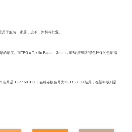
艺色彩，可应用于服装，家居，皮革，涂料等行业。
PG = Textile Papar - Green，即纺织/纸版/绿色环保的色彩指
 15-1153TPG ；在棉布版色号为15-1153TCX结尾；在塑料版则是