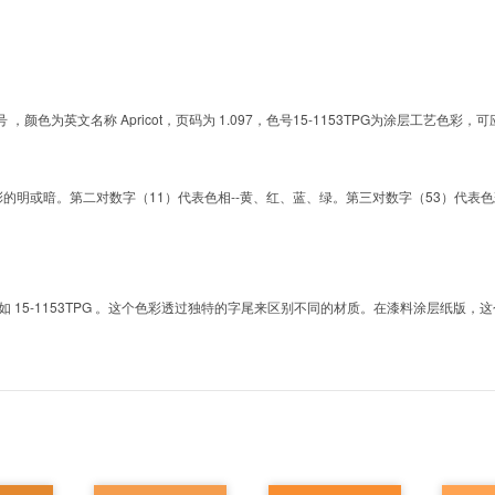
的色号 ，颜色为英文名称 Apricot，页码为 1.097，色号15-1153TPG为涂层工
明或暗。第二对数字（11）代表色相--黄、红、蓝、绿。第三对数字（53）代表色彩的彩度。而T
5-1153TPG 。这个色彩透过独特的字尾来区别不同的材质。在漆料涂层纸版，这个色号是