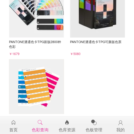
PANTONE潘通色卡TPG新版2800种
PANTONE潘通色卡TPG可撕版色票
色彩
￥1679
￥5080
PANTONE TPG单张色票纸版-补充页
15-1150TPG
首页
色彩查询
色库资源
色板管理
我的
￥98