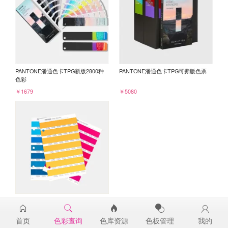
PANTONE潘通色卡TPG新版2800种
PANTONE潘通色卡TPG可撕版色票
色彩
￥1679
￥5080
PANTONE TPG单张色票纸版-补充页
15-1058TPG
首页
色彩查询
色库资源
色板管理
我的
￥98