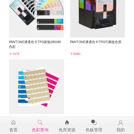
PANTONE潘通色卡TPG新版2800种
PANTONE潘通色卡TPG可撕版色票
色彩
￥1679
￥5080
PANTONE TPG单张色票纸版-补充页
15-1119TPG
首页
色彩查询
色库资源
色板管理
我的
￥98