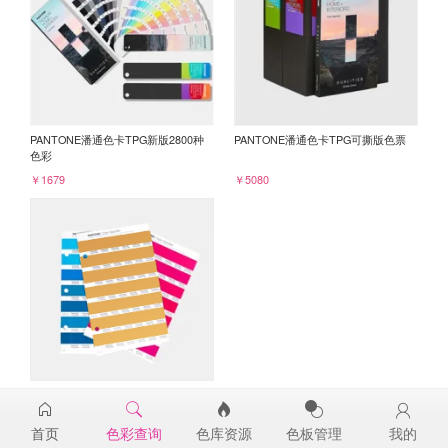
PANTONE潘通色卡TPG新版2800种
PANTONE潘通色卡TPG可撕版色票
色彩
￥1679
￥5080
PANTONE TPG单张色票纸版-补充页
16-1140TPG
首页
色彩查询
色库资源
色板管理
我的
￥98