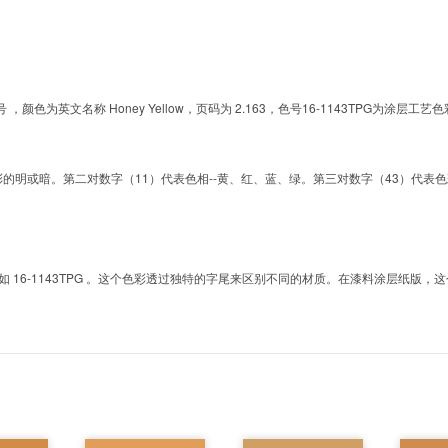
的色号 ，颜色为英文名称 Honey Yellow，页码为 2.163，色号16-1143TPG
明或暗。第二对数字（11）代表色相--黄、红、蓝、绿。第三对数字（43）代表色彩的彩度。而T
6-1143TPG 。这个色彩透过独特的字尾来区别不同的材质。在漆料涂层纸版，这个色号是