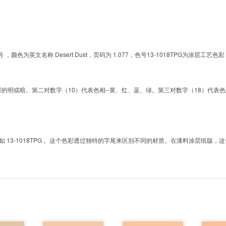
的色号 ，颜色为英文名称 Desert Dust，页码为 1.077，色号13-1018TPG为
明或暗。第二对数字（10）代表色相--黄、红、蓝、绿。第三对数字（18）代表色彩的彩度。而T
3-1018TPG 。这个色彩透过独特的字尾来区别不同的材质。在漆料涂层纸版，这个色号是