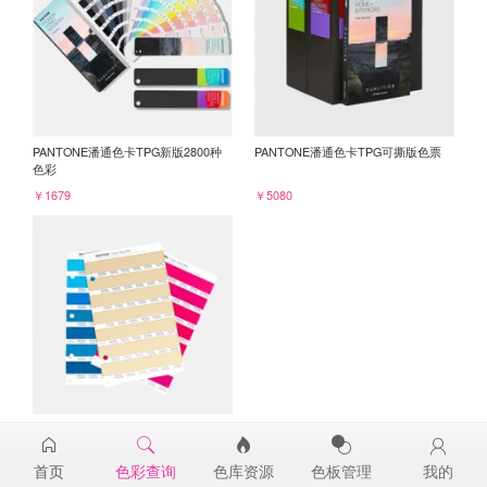
PANTONE潘通色卡TPG新版2800种
PANTONE潘通色卡TPG可撕版色票
色彩
￥1679
￥5080
PANTONE TPG单张色票纸版-补充页
13-1015TPG
首页
色彩查询
色库资源
色板管理
我的
￥98