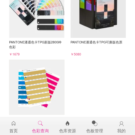
PANTONE潘通色卡TPG新版2800种
PANTONE潘通色卡TPG可撕版色票
色彩
￥1679
￥5080
PANTONE TPG单张色票纸版-补充页
16-0945TPG
首页
色彩查询
色库资源
色板管理
我的
￥98