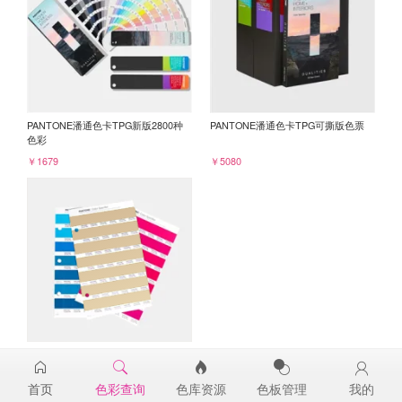
PANTONE潘通色卡TPG新版2800种
PANTONE潘通色卡TPG可撕版色票
色彩
￥1679
￥5080
PANTONE TPG单张色票纸版-补充页
16-0924TPG
首页
色彩查询
色库资源
色板管理
我的
￥98