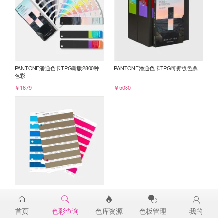
PANTONE潘通色卡TPG新版2800种
PANTONE潘通色卡TPG可撕版色票
色彩
￥1679
￥5080
PANTONE TPG单张色票纸版-补充页
18-1018TPG
首页
色彩查询
色库资源
色板管理
我的
￥98