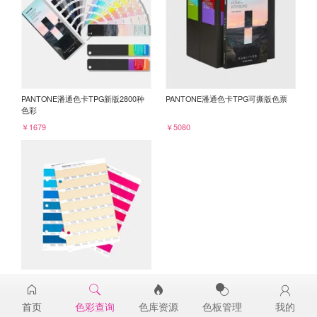
PANTONE潘通色卡TPG新版2800种
PANTONE潘通色卡TPG可撕版色票
色彩
￥1679
￥5080
PANTONE TPG单张色票纸版-补充页
12-0813TPG
首页
色彩查询
色库资源
色板管理
我的
￥98