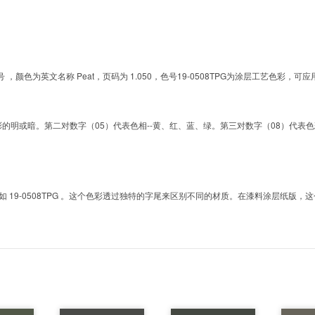
G的色号 ，颜色为英文名称 Peat，页码为 1.050，色号19-0508TPG为涂层工艺色
明或暗。第二对数字（05）代表色相--黄、红、蓝、绿。第三对数字（08）代表色彩的彩度。而T
9-0508TPG 。这个色彩透过独特的字尾来区别不同的材质。在漆料涂层纸版，这个色号是