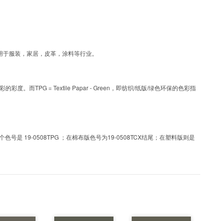
彩，可应用于服装，家居，皮革，涂料等行业。
PG = Textile Papar - Green，即纺织/纸版/绿色环保的色彩指
 19-0508TPG ；在棉布版色号为19-0508TCX结尾；在塑料版则是