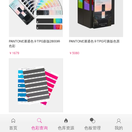
PANTONE潘通色卡TPG新版2800种
PANTONE潘通色卡TPG可撕版色票
色彩
￥1679
￥5080
PANTONE TPG单张色票纸版-补充页
19-0506TPG
首页
色彩查询
色库资源
色板管理
我的
￥98