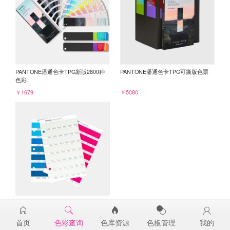
PANTONE潘通色卡TPG新版2800种
PANTONE潘通色卡TPG可撕版色票
色彩
￥1679
￥5080
PANTONE TPG单张色票纸版-补充页
11-4802TPG
首页
色彩查询
色库资源
色板管理
我的
￥98