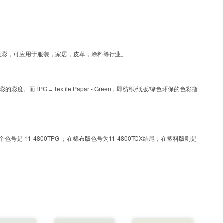
G为涂层工艺色彩，可应用于服装，家居，皮革，涂料等行业。
PG = Textile Papar - Green，即纺织/纸版/绿色环保的色彩指
 11-4800TPG ；在棉布版色号为11-4800TCX结尾；在塑料版则是