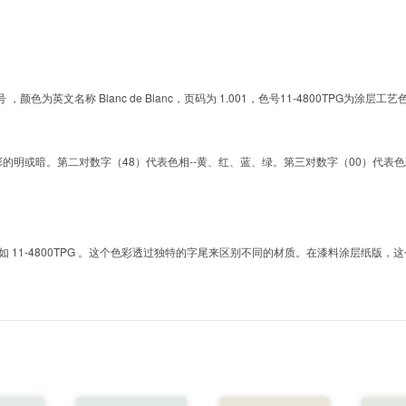
的色号 ，颜色为英文名称 Blanc de Blanc，页码为 1.001，色号11-4800TP
明或暗。第二对数字（48）代表色相--黄、红、蓝、绿。第三对数字（00）代表色彩的彩度。而T
1-4800TPG 。这个色彩透过独特的字尾来区别不同的材质。在漆料涂层纸版，这个色号是