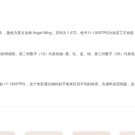
的色号 ，颜色为英文名称 Angel Wing，页码为 1.072，色号11-1305TPG为
明或暗。第二对数字（13）代表色相--黄、红、蓝、绿。第三对数字（05）代表色彩的彩度。而T
1-1305TPG 。这个色彩透过独特的字尾来区别不同的材质。在漆料涂层纸版，这个色号是