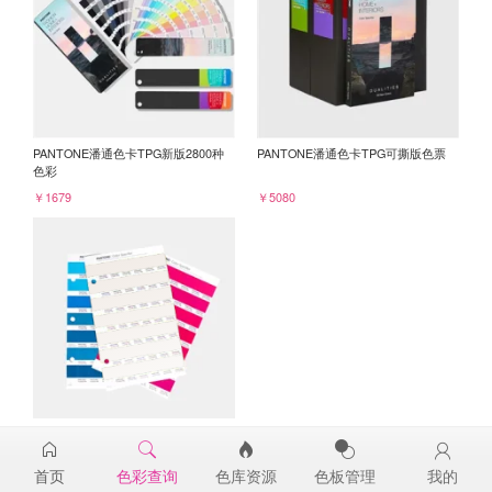
PANTONE潘通色卡TPG新版2800种
PANTONE潘通色卡TPG可撕版色票
色彩
￥1679
￥5080
PANTONE TPG单张色票纸版-补充页
11-1005TPG
首页
色彩查询
色库资源
色板管理
我的
￥98