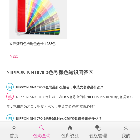
立邦梦幻色卡调色色卡 1988色
￥220
NIPPON NN1070-3色号颜色知识问答区
问
NIPPON NN1070-3色号是什么颜色，中英文名称是什么？
答
NIPPON NN1070-3为红相，在HSV色彩空间中NIPPON NN1070-3的色调为12
度，饱和度为34%，明度为70%，中英文名称是“玫瑰心绪”
问
NIPPON NN1070-3的RGB,Hex,CMYK数值分别是多少？
答
NIPPON NN1070-3色号的RGB色值为(179,130,118)， Hex(十六进制色值)为
首页
色彩查询
色库资源
色板管理
我的
#B38276， CMYK为 未命名 ，请注意，这些数值是由计算机模拟的颜色，实际生产