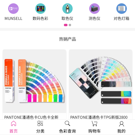
MUNSELL
数码色彩
取色仪
测色仪
对色灯箱
热销产品
PANTONE潘通色卡CU色卡全新
PANTONE潘通色卡TPG新版2800
2390色
GP1601B
种色彩
FHIP110C
首页
分类
色彩查询
购物车
我的
￥1250
￥1679