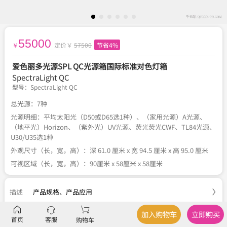
55000
定价￥
57500
节省4%
￥
爱色丽多光源SPL QC光源箱国际标准对色灯箱
SpectraLight QC
型号：
SpectraLight QC
总光源：7种
光源明细：平均太阳光（D50或D65选1种）、（家用光源）A光源、
（地平光）Horizon、（紫外光）UV光源、荧光荧光CWF、TL84光源、
U30/U35选1种
外观尺寸（长，宽，高）：深 61.0 厘米 x 宽 94.5 厘米 x 高 95.0 厘米
可视区域（长，宽，高）：90厘米 x 58厘米 x 58厘米
描述
产品规格
、
产品应用
加入购物车
立即购买
参数
品牌、型号、类型
首页
客服
购物车