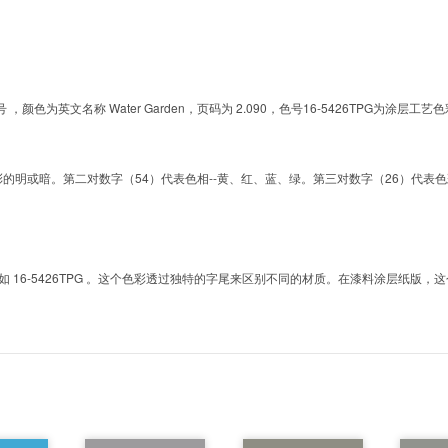
的色号 ，颜色为英文名称 Water Garden，页码为 2.090，色号16-5426TPG
明或暗。第二对数字（54）代表色相--黄、红、蓝、绿。第三对数字（26）代表色彩的彩度。而T
6-5426TPG 。这个色彩透过独特的字尾来区别不同的材质。在漆料涂层纸版，这个色号是