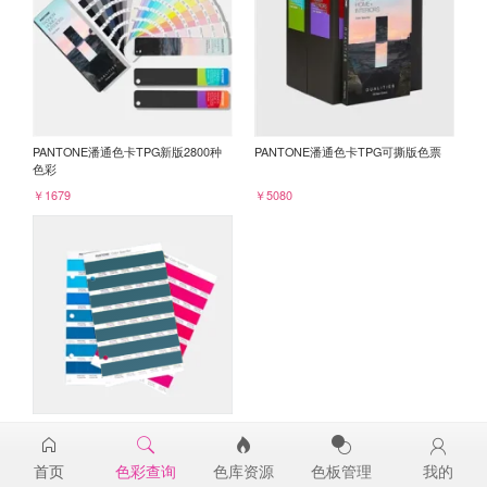
PANTONE潘通色卡TPG新版2800种
PANTONE潘通色卡TPG可撕版色票
色彩
￥1679
￥5080
PANTONE TPG单张色票纸版-补充页
19-4534TPG
首页
色彩查询
色库资源
色板管理
我的
￥98