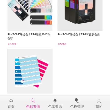
PANTONE潘通色卡TPG新版2800种
PANTONE潘通色卡TPG可撕版色票
色彩
￥1679
￥5080
PANTONE TPG单张色票纸版-补充页
14-4515TPG
首页
色彩查询
色库资源
色板管理
我的
￥98