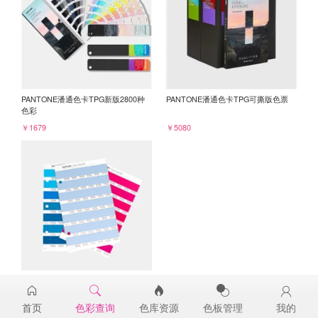
PANTONE潘通色卡TPG新版2800种
PANTONE潘通色卡TPG可撕版色票
色彩
￥1679
￥5080
PANTONE TPG单张色票纸版-补充页
14-4123TPG
首页
色彩查询
色库资源
色板管理
我的
￥98