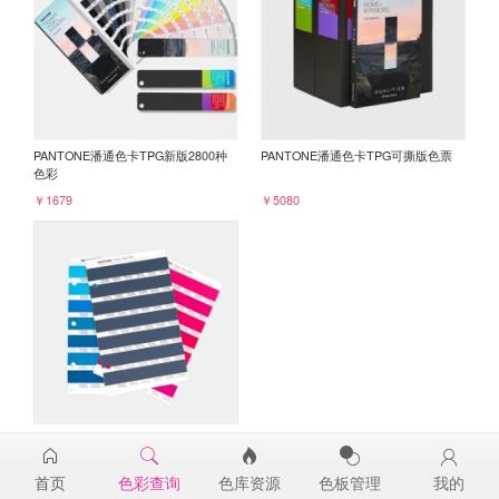
PANTONE潘通色卡TPG新版2800种
PANTONE潘通色卡TPG可撕版色票
色彩
￥1679
￥5080
PANTONE TPG单张色票纸版-补充页
19-4128TPG
首页
色彩查询
色库资源
色板管理
我的
￥98