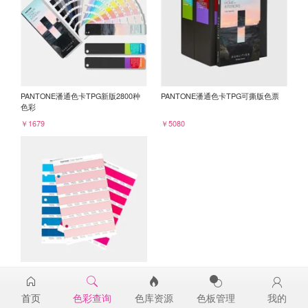
PANTONE潘通色卡TPG新版2800种
PANTONE潘通色卡TPG可撕版色票
色彩
￥1679
￥5080
PANTONE TPG单张色票纸版-补充页
14-1904TPG
首页
色彩查询
色库资源
色板管理
我的
￥98