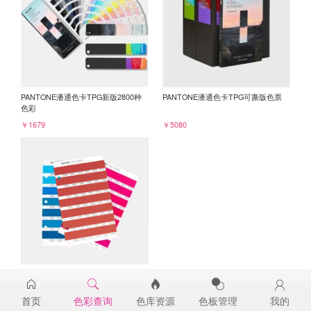
PANTONE潘通色卡TPG新版2800种
PANTONE潘通色卡TPG可撕版色票
色彩
￥1679
￥5080
PANTONE TPG单张色票纸版-补充页
18-1553TPG
首页
色彩查询
色库资源
色板管理
我的
￥98