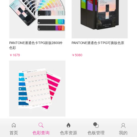
PANTONE潘通色卡TPG新版2800种
PANTONE潘通色卡TPG可撕版色票
色彩
￥1679
￥5080
PANTONE TPG单张色票纸版-补充页
11-1007TPG
首页
色彩查询
色库资源
色板管理
我的
￥98