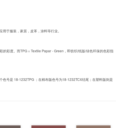
工艺色彩，可应用于服装，家居，皮革，涂料等行业。
PG = Textile Papar - Green，即纺织/纸版/绿色环保的色彩指
 18-1232TPG ；在棉布版色号为18-1232TCX结尾；在塑料版则是