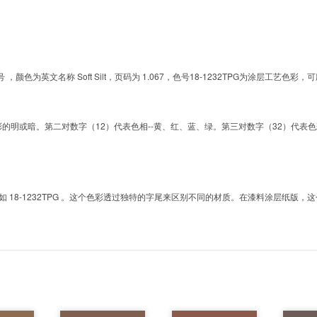
的色号 ，颜色为英文名称 Soft Silt，页码为 1.067，色号18-1232TPG为涂层
明或暗。第二对数字（12）代表色相--黄、红、蓝、绿。第三对数字（32）代表色彩的彩度。而T
8-1232TPG 。这个色彩透过独特的字尾来区别不同的材质。在漆料涂层纸版，这个色号是