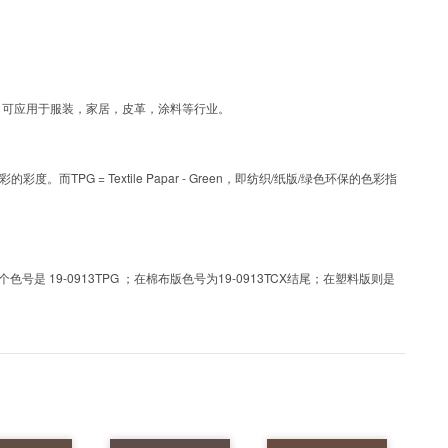
层工艺色彩，可应用于服装，家居，皮革，涂料等行业。
PG = Textile Papar - Green，即纺织/纸版/绿色环保的色彩指
 19-0913TPG ；在棉布版色号为19-0913TCX结尾；在塑料版则是