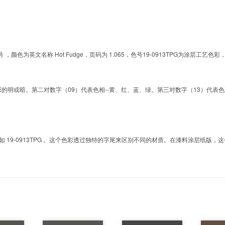
的色号 ，颜色为英文名称 Hot Fudge，页码为 1.065，色号19-0913TPG为涂
明或暗。第二对数字（09）代表色相--黄、红、蓝、绿。第三对数字（13）代表色彩的彩度。而T
9-0913TPG 。这个色彩透过独特的字尾来区别不同的材质。在漆料涂层纸版，这个色号是