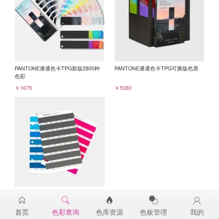
PANTONE潘通色卡TPG新版2800种
PANTONE潘通色卡TPG可撕版色票
色彩
￥1679
￥5080
PANTONE TPG单张色票纸版-补充页
19-0205TPG
首页
色彩查询
色库资源
色板管理
我的
￥98