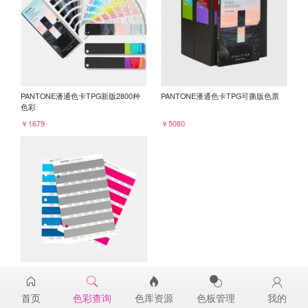
PANTONE潘通色卡TPG新版2800种
PANTONE潘通色卡TPG可撕版色票
色彩
￥1679
￥5080
PANTONE TPG单张色票纸版-补充页
17-3913TPG
首页
色彩查询
色库资源
色板管理
我的
￥98