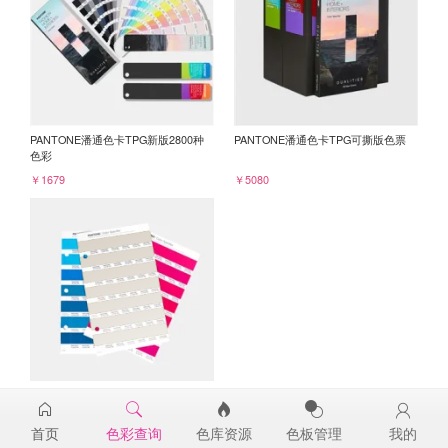
PANTONE潘通色卡TPG新版2800种
PANTONE潘通色卡TPG可撕版色票
色彩
￥1679
￥5080
PANTONE TPG单张色票纸版-补充页
13-0404TPG
首页
色彩查询
色库资源
色板管理
我的
￥98