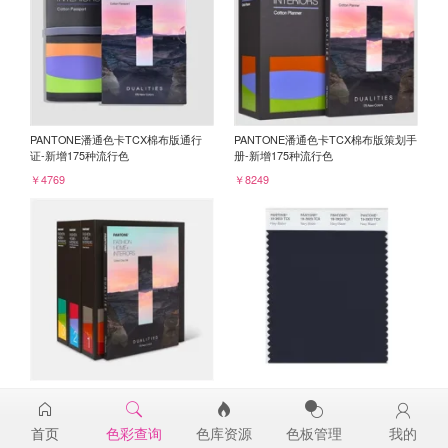
PANTONE潘通色卡TCX棉布版通行
PANTONE潘通色卡TCX棉布版策划手
证-新增175种流行色
册-新增175种流行色
￥4769
￥8249
PANTONE潘通色卡TCX棉布版色票-
PANTONE TCX色卡单张-棉布版 19-
新增175种流行色
3923TCX
首页
色彩查询
色库资源
色板管理
我的
￥23450
￥120