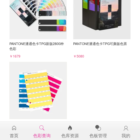
PANTONE潘通色卡TPG新版2800种
PANTONE潘通色卡TPG可撕版色票
色彩
￥1679
￥5080
PANTONE TPG单张色票纸版-补充页
13-0849TPG
首页
色彩查询
色库资源
色板管理
我的
￥98