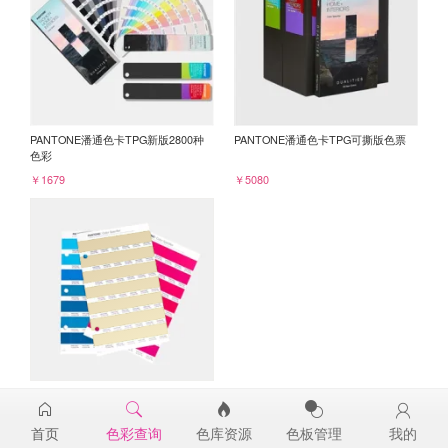
PANTONE潘通色卡TPG新版2800种
PANTONE潘通色卡TPG可撕版色票
色彩
￥1679
￥5080
PANTONE TPG单张色票纸版-补充页
13-0919TPG
首页
色彩查询
色库资源
色板管理
我的
￥98